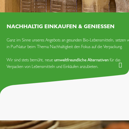
NACHHALTIG EIN­KAUFEN & GENIESSEN
Ganz im Sinne unseres Angebots an gesunden Bio-Lebensmitteln, setzen w
in PurNatur beim Thema Nachhaltigkeit den Fokus auf die Verpackung.
Wir sind stets bemüht, neue
umwelt­freundliche Alternativen
für das
Verpacken von Lebensmitteln und Einkäufen anzubieten.