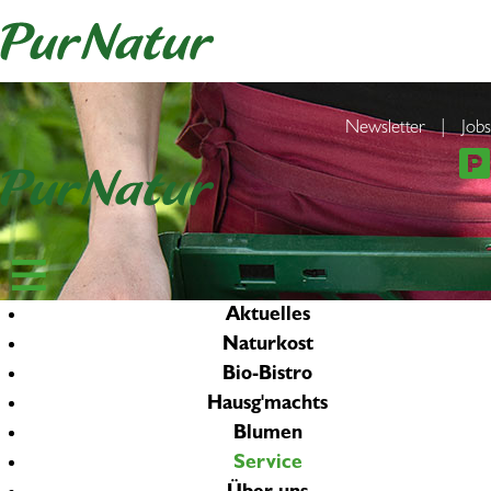
Newsletter
|
Jobs
Aktuelles
Naturkost
Bio-Bistro
Hausg'machts
Blumen
Service