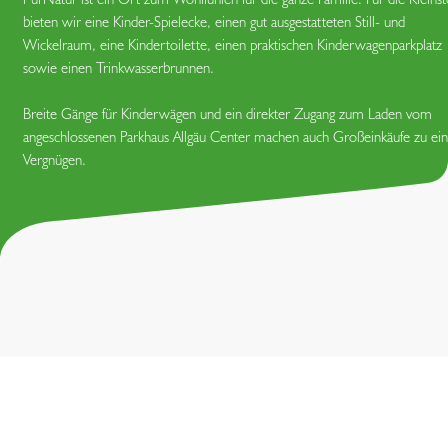
bieten wir eine Kinder-Spielecke, einen gut ausge­statteten Still- und
Wickelraum, eine Kindertoilette, einen praktischen Kinder­wagenparkplatz
sowie einen Trinkwasserbrunnen.
Breite Gänge für Kinderwägen und ein direkter Zugang zum Laden vom
angeschlossenen Parkhaus Allgäu Center machen auch Großeinkäufe zu e
Vergnügen.