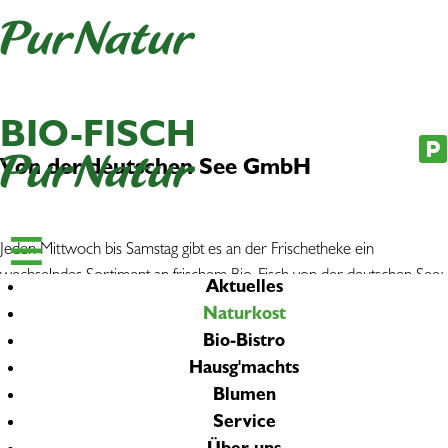
Newsletter
|
Jobs
BIO-FISCH
Von der deutschen See GmbH
Jeden Mittwoch bis Samstag gibt es an der Frischetheke ein
wechselndes Sortiment an frischem Bio-Fisch von der deutschen See:
Aktuelles
Lachs, Dorade, Saibling, Räucherlachs oder Forelle.
Naturkost
Bio-Bistro
Die „Deutsche Gesellschaft für Ernährung“ empfiehlt, ein- bis zweimal
Hausg'machts
pro Woche Fisch zu essen. Der Grund: Fisch enthält Omega-3-
Blumen
Fettsäuren. Das sind essenzielle Nährstoffe, die unser Körper als
Service
Bausteine der Zellmembranen und Gewebshormone benötigt.