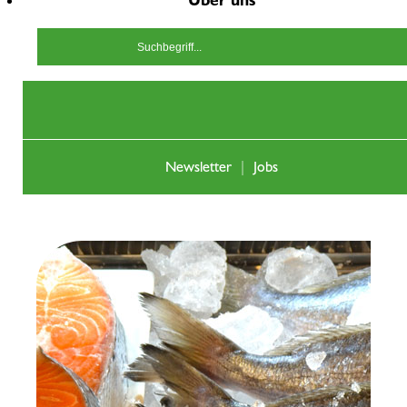
Über uns
Weitere Eigenschaften von Omega-3-Fettsäuren:
Senken das Risiko für koronare Herzkrankheiten
Senken Triglyceridspiegel
Verbessern die Fließkraft des Blutes
Beugen Ablagerungen in Blutgefäßen vor
Newsletter
|
Jobs
Enthalten wertvolle Nährstoffe und Jod