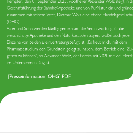
Kempten, den 01. September 2023. Apotheker Alexander Wolz steigt in di
Geschäftsführung der Bahnhof-Apotheke und von PurNatur ein und gründe
zusammen mit seinem Vater, Dietmar Wolz eine offene Handelsgesellscha
(OHG).
Vater und Sohn werden künftig gemeinsam die Verantwortung für die
vielschichtige Apotheke und den Naturkostladen tragen, wobei auch jeder
Einzelne von beiden alleinvertretungsbefugt ist. „Es freut mich, mit dem
Pharmaziestudium den Grundstein gelegt zu haben, dem Betrieb eine Zuk
geben zu können“, so Alexander Wolz, der bereits seit 2021 mit viel Herzb
im Unternehmen tätig ist.
[Presseinformation_OHG] PDF