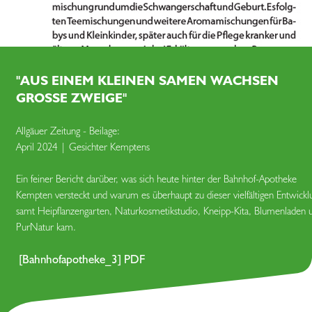
"AUS EINEM KLEINEN SAMEN WACHSEN
GROSSE ZWEIGE"
Allgäuer Zeitung - Beilage:
April 2024 | Gesichter Kemptens
Ein feiner Bericht darüber, was sich heute hinter der Bahnhof-Apotheke
Kempten versteckt und warum es überhaupt zu dieser vielfältigen Entwickl
samt Heipflanzengarten, Naturkosmetikstudio, Kneipp-Kita, Blumenladen 
PurNatur kam.
[Bahnhofapotheke_3] PDF