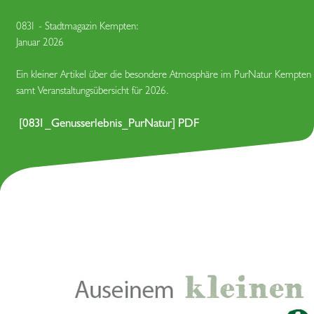
0831 - Stadtmagazin Kempten:
Januar 2026
Ein kleiner Artikel über die besondere Atmosphäre im PurNatur Kempten
samt Veranstaltungsübersicht für 2026.
[0831_Genusserlebnis_PurNatur] PDF