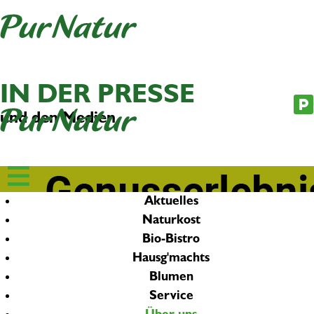
Newsletter
|
Jobs
IN DER PRESSE
und den Medien
Aktuelles
Naturkost
Bio-Bistro
Hausg'machts
Blumen
Service