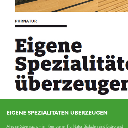
EIGENE SPEZIALITÄTEN ÜBERZEUGEN
Alles selbstgemacht – im Kemptener PurNatur Bioladen sind Bistro und