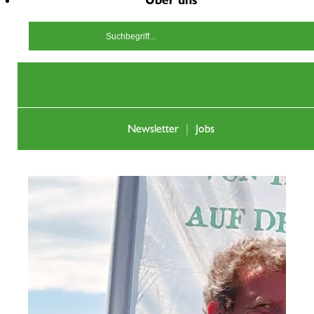
Über uns
In Bernd entfachte eine unbändige Neugierde für Käse, die ihn in die
weite Welt trieb. Mit diesen gesammelten Erfahrungen im Gepäck und
mit der tatkräftigen Unterstützung der ganzen Familie erfüllte er sich
2020 seinen Traum: eine eigene Sennerei in Grünenbach. Seine Frau
Hildegard kümmert sich zusammen mit Tochter Lucia um Büro und
Verkauf, während die Söhne Ulrich und Fabian das Sennen bereits für
Newsletter
|
Jobs
sich entdeckt haben.