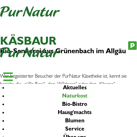
Newsletter
|
Jobs
KÄSBAUR
Bio-Sennerei aus Grünenbach im Allgäu
Wer begeisterter Besucher der PurNatur Käsetheke ist, kennt sie
bereits: die „süße Rosi“, den „Wilderer“ oder den „Käsopa“.
Aktuelles
Spitznamen für unser Personal? Nein. Gemeint ist der innovative und
Naturkost
gleichzeitig traditionell hergestellte Käse aus Grünenbach.
Bio-Bistro
Hausg'machts
Beim „Käsopa“ Alfons Baur begann die Tradition. Humorvoll und
Blumen
weich in seiner Art, also genau wie der kräftige Rahmkäse, begeisterte
Service
er seinen Sohn Bernd von klein an für das Käsehandwerk.